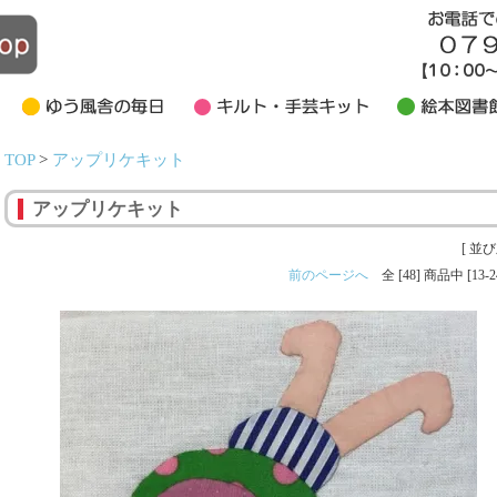
TOP
>
アップリケキット
アップリケキット
[ 並び
前のページへ
全 [48] 商品中 [