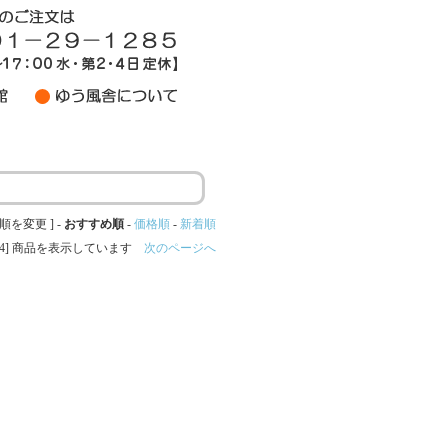
順を変更 ] -
おすすめ順
-
価格順
-
新着順
13-24] 商品を表示しています
次のページへ