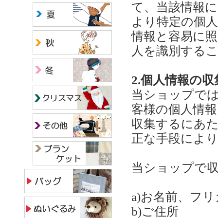
て、当該情報に
より特定の個
情報と容易に
人を識別する
2.個人情報の収
当ショップで
客様の個人情
収集するにあ
正な手段によ
当ショップで
a)お名前、フ
b)ご住所