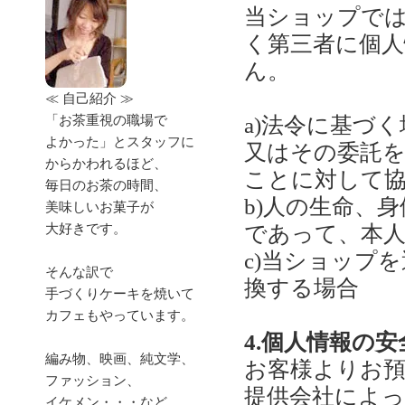
当ショップで
く第三者に個
ん。
≪ 自己紹介 ≫
「お茶重視の職場で
a)法令に基づ
よかった」とスタッフに
又はその委託
からかわれるほど、
ことに対して
毎日のお茶の時間、
b)人の生命、
美味しいお菓子が
大好きです。
であって、本
c)当ショップ
そんな訳で
換する場合
手づくりケーキを焼いて
カフェもやっています。
4.個人情報の
編み物、映画、純文学、
お客様よりお
ファッション、
提供会社によっ
イケメン・・・など