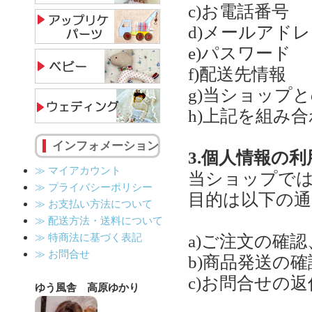
c)お電話番号
d)メールアド
e)パスワード
f)配送先情報
g)当ショップ
h)上記を組み
インフォメーション
3.個人情報の利
≫ マイアカウント
当ショップで
≫ プライバシーポリシー
目的は以下の
≫ お支払い方法について
≫ 配送方法・送料について
≫ 特商法に基づく表記
a)ご注文の確
≫ お問合せ
b)商品発送の
c)お問合せの返
ゆう風舎 高原ゆかり