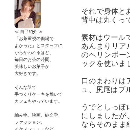
それで身体と
背中は丸くっ
≪ 自己紹介 ≫
素材はウール
「お茶重視の職場で
あんまりリア
よかった」とスタッフに
からかわれるほど、
のヘリンボー
毎日のお茶の時間、
ックを使いま
美味しいお菓子が
大好きです。
口のまわりは
そんな訳で
ュ、尻尾はブ
手づくりケーキを焼いて
カフェもやっています。
うでとしっぽ
にしましたが
編み物、映画、純文学、
ファッション、
ならそのまま
イケメン・・・など