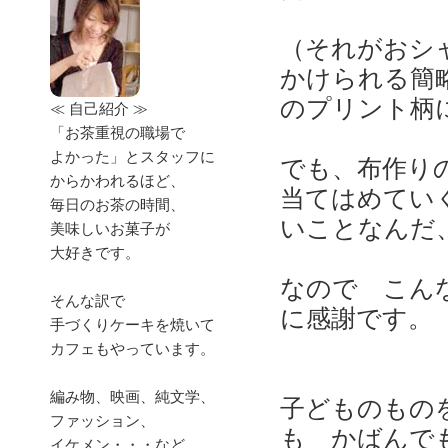
（それがおシ
かけられる簡
のプリント柄
≪ 自己紹介 ≫
「お茶重視の職場で
よかった」とスタッフに
でも、布作り
からかわれるほど、
当てはめてい
毎日のお茶の時間、
いことなんだ
美味しいお菓子が
大好きです。
なので こん
そんな訳で
に感謝です。
手づくりケーキを焼いて
カフェもやっています。
編み物、映画、純文学、
子どものもの
ファッション、
も かばんで
イケメン・・・など